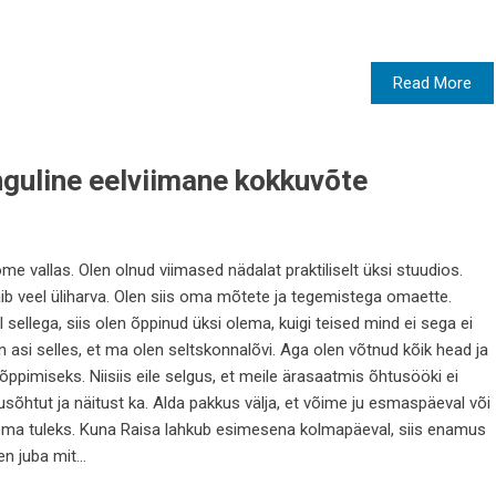
Read More
guline eelviimane kokkuvõte
me vallas. Olen olnud viimased nädalat praktiliselt üksi stuudios.
äib veel üliharva. Olen siis oma mõtete ja tegemistega omaette.
ellega, siis olen õppinud üksi olema, kuigi teised mind ei sega ei
si selles, et ma olen seltskonnalõvi. Aga olen võtnud kõik head ja
pimiseks. Niisiis eile selgus, et meile ärasaatmis õhtusööki ei
lusõhtut ja näitust ka. Alda pakkus välja, et võime ju esmaspäeval või
e tema tuleks. Kuna Raisa lahkub esimesena kolmapäeval, siis enamus
n juba mit...