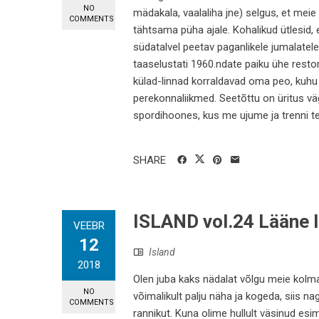
NO
mädakala, vaalaliha jne) selgus, et meie
COMMENTS
tähtsama püha ajale. Kohalikud ütlesid,
südatalvel peetav paganlikele jumalate
taaselustati 1960.ndate paiku ühe resto
külad-linnad korraldavad oma peo, kuhu 
perekonnaliikmed. Seetõttu on üritus vä
spordihoones, kus me ujume ja trenni tee
SHARE
ISLAND vol.24 Lääne 
VEEBR
12
Island
2018
Olen juba kaks nädalat võlgu meie kolm
NO
võimalikult palju näha ja kogeda, siis 
COMMENTS
rannikut. Kuna olime hullult väsinud esim