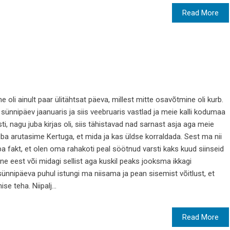
Read More
 oli ainult paar ülitähtsat päeva, millest mitte osavõtmine oli kurb.
ünnipäev jaanuaris ja siis veebruaris vastlad ja meie kalli kodumaa
i, nagu juba kirjas oli, siis tähistavad nad sarnast asja aga meie
ba arutasime Kertuga, et mida ja kas üldse korraldada. Sest ma nii
ba fakt, et olen oma rahakoti peal söötnud varsti kaks kuud siinseid
ne eest või midagi sellist aga kuskil peaks jooksma ikkagi
sünnipäeva puhul istungi ma niisama ja pean sisemist võitlust, et
e teha. Niipalj...
Read More