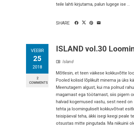
teile lahti kirjutama, palun lugege ise ...
SHARE
ISLAND vol.30 Loomin
VEEBR
25
Island
2018
Mõtlesin, et teen väikese kokkuvõtte loo
2
Pooled kolisid lõplikult minema ja üks k
COMMENTS
Meenutagem algust, kui ma polnud rahul s
magamast ega töötamast, siis pigem on a
halvad kogemused vastu, sest need on õp
tehta ja loominguliselt kokkuvõtvat esit
teisipäeval teha, äkki isegi keegi peal
otsustas mitte pingutada. Ma niikuinii ole