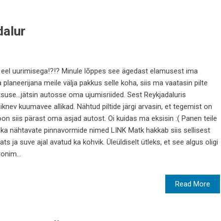
dalur
el uurimisega!?!? Minule lõppes see ägedast elamusest ima
a planeerijana meile välja pakkus selle koha, siis ma vaatasin pilte
otsuse...jätsin autosse oma ujumisriided. Sest Reykjadaluris
nev kuumavee allikad. Nähtud piltide järgi arvasin, et tegemist on
on siis pärast oma asjad autost. Oi kuidas ma eksisin :( Panen teile
jas ka nähtavate pinnavormide nimed LINK Matk hakkab siis sellisest
ts ja suve ajal avatud ka kohvik. Üleüldiselt ütleks, et see algus oligi
onim...
Read More