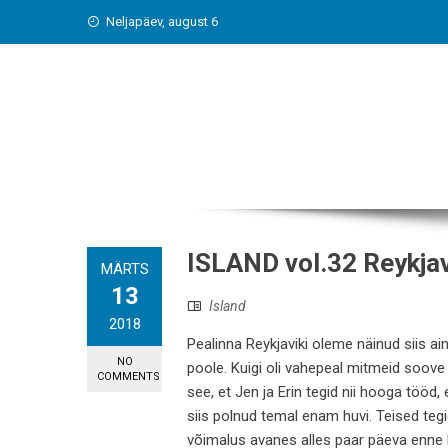
Skip
Neljapäev, august 6
to
content
ISLAND vol.32 Reykja
MÄRTS
13
Island
2018
Pealinna Reykjaviki oleme näinud siis ain
NO
poole. Kuigi oli vahepeal mitmeid soov
COMMENTS
see, et Jen ja Erin tegid nii hooga tööd, 
siis polnud temal enam huvi. Teised teg
võimalus avanes alles paar päeva enne l