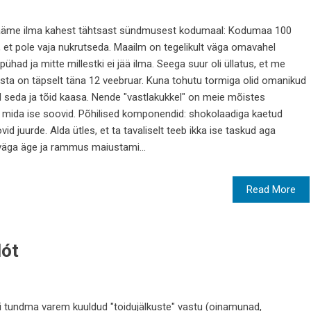
 et jääme ilma kahest tähtsast sündmusest kodumaal: Kodumaa 100
, et pole vaja nukrutseda. Maailm on tegelikult väga omavahel
ad ja mitte millestki ei jää ilma. Seega suur oli üllatus, et me
sta on täpselt täna 12 veebruar. Kuna tohutu tormiga olid omanikud
ud seda ja tõid kaasa. Nende "vastlakukkel" on meie mõistes
a mida ise soovid. Põhilised komponendid: shokolaadiga kaetud
 juurde. Alda ütles, et ta tavaliselt teeb ikka ise taskud aga
väga äge ja rammus maiustami...
Read More
lót
vi tundma varem kuuldud "toidujälkuste" vastu (oinamunad,