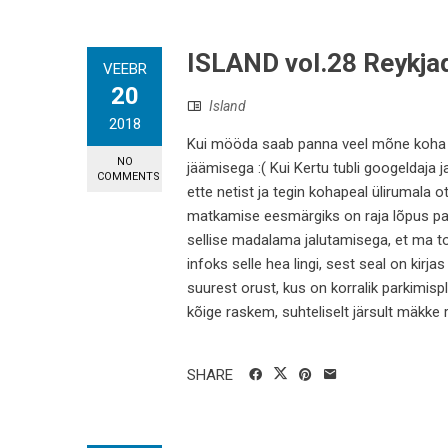
ISLAND vol.28 Reykja
VEEBR
20
Island
2018
Kui mööda saab panna veel mõne koha e
NO
jäämisega :( Kui Kertu tubli googeldaja j
COMMENTS
ette netist ja tegin kohapeal ülirumala 
matkamise eesmärgiks on raja lõpus paik
sellise madalama jalutamisega, et ma to
infoks selle hea lingi, sest seal on kir
suurest orust, kus on korralik parkimispla
kõige raskem, suhteliselt järsult mäkke r
SHARE