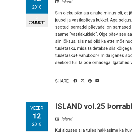
Island
2018
Siin oleku pika aja ainuke miinus oli,
1
juubel ja vastlapäeva kukkel. Aga selgus
COMMENT
seotud, samadel päevadel on sarnased püh
saame "vastlakukleid". Õige päev see aa
siin lõksus, siis nad olid ka ette mõeln
tuuletasku, mida täidetakse siis kõigeg
tuuletasku+ vahukoor+ mida iganes soovid
seekord tuli ta poe omadega. Igatahes 
SHARE
ISLAND vol.25 Þorrab
VEEBR
12
Island
2018
Kui alguses siia tulles hakkasime ka hu