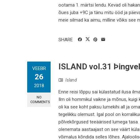
ootama 1. märtsi lendu. Kevad oli haka
õues juba +9C ja tänu mitu ööd ja päe
meie silmad ka aimu, milline võiks see ma
SHARE
ISLAND vol.31 Þingvel
VEEBR
26
Island
2018
Enne reisi lõppu sai külastatud ilusa ilma
NO
Ilm oli hommikul vaikne ja mõnus, kuigi
COMMENTS
oli ka see koht paksu lumekihi all ja om
tegelikku olemust. Igal pool on korralik
põlvekõrgused teeäärised lumega tasa. G
olenemata aastaajast on see väärt külas
võimalus kõndida selles lõhes. Ajaloolis