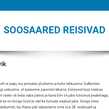
SOOSAARED REISIVAD
vik
ult nii palju, kui pimedas jõudsime ja kohe lahkusime Gullkistani
e ja uskusime, et pääseme paremini liikuma. Esimesel kuul määras
et raske oli leida vaba päeva ja kuna Erin oli juba tutvunud pealinnaga,
id ka nii hooga tööd ja olid ka tutvuda saanud juba. Seega meie
ahkumist, kui Raisa pidi vabastama oma toa 28. veebruaril ja