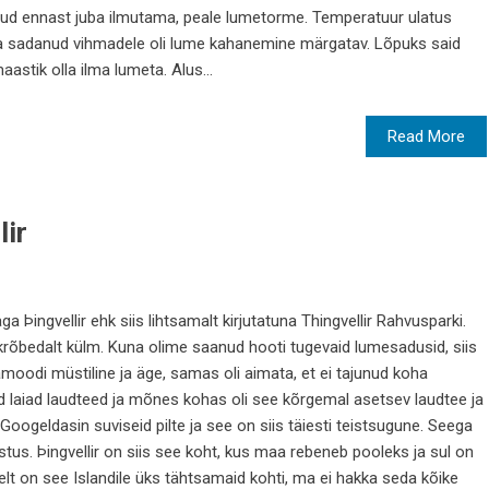
nud ennast juba ilmutama, peale lumetorme. Temperatuur ulatus
va sadanud vihmadele oli lume kahanemine märgatav. Lõpuks said
astik olla ilma lumeta. Alus...
Read More
lir
ga Þingvellir ehk siis lihtsamalt kirjutatuna Thingvellir Rahvusparki.
 krõbedalt külm. Kuna olime saanud hooti tugevaid lumesadusid, siis
amoodi müstiline ja äge, samas oli aimata, et ei tajunud koha
ud laiad laudteed ja mõnes kohas oli see kõrgemal asetsev laudtee ja
oogeldasin suviseid pilte ja see on siis täiesti teistsugune. Seega
tus. Þingvellir on siis see koht, kus maa rebeneb pooleks ja sul on
elt on see Islandile üks tähtsamaid kohti, ma ei hakka seda kõike