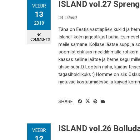
ISLAND vol.27 Spreng
VEEBR
13
Island
2018
Täna on Eestis vastlapäev, kuklid ja hern
NO
Islandil kolm järjestikust püha. Esimese
COMMENTS
meile sarnane. Kollase läätse supp ja 
söömist ehk siis meeldib mulle rohkem i
kaasas selline läätse ja herne segu mille
ühise supi :D Lootsin näha, kuidas teis
tagasihoidlikuks :) Homme on siis Öskuda
riietuvad kostüümidesse ja käivad komm
SHARE
ISLAND vol.26 Bolluda
VEEBR
12