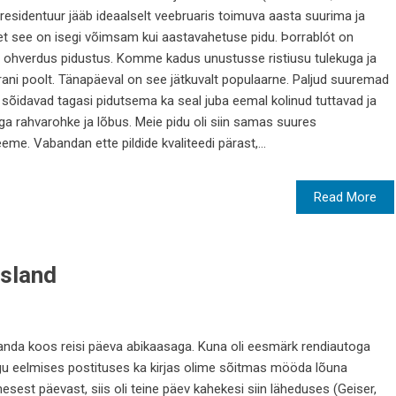
 residentuur jääb ideaalselt veebruaris toimuva aasta suurima ja
 et see on isegi võimsam kui aastavahetuse pidu. Þorrablót on
le ohverdus pidustus. Komme kadus unustusse ristiusu tulekuga ja
rani poolt. Tänapäeval on see jätkuvalt populaarne. Paljud suuremad
sõidavad tagasi pidutsema ka seal juba eemal kolinud tuttavad ja
ga rahvarohke ja lõbus. Meie pidu oli siin samas suures
me. Vabandan ette pildide kvaliteedi pärast,...
Read More
Island
anda koos reisi päeva abikaasaga. Kuna oli eesmärk rendiautoga
nagu eelmises postituses ka kirjas olime sõitmas mööda lõuna
esest päevast, siis oli teine päev kahekesi siin läheduses (Geiser,