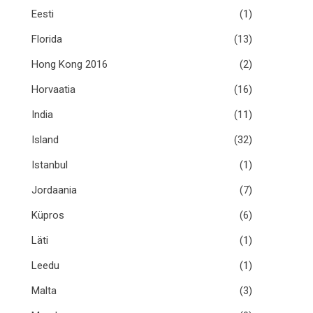
Eesti
(1)
Florida
(13)
Hong Kong 2016
(2)
Horvaatia
(16)
India
(11)
Island
(32)
Istanbul
(1)
Jordaania
(7)
Küpros
(6)
Läti
(1)
Leedu
(1)
Malta
(3)