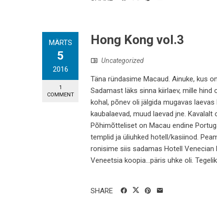
Hong Kong vol.3
MÄRTS
5
Uncategorized
2016
Täna ründasime Macaud. Ainuke, kus on
1
Sadamast läks sinna kiirlaev, mille hind 
COMMENT
kohal, põnev oli jälgida mugavas laevas 
kaubalaevad, muud laevad jne. Kavalalt 
Põhimõtteliset on Macau endine Portugal
templid ja üliuhked hotell/kasiinod. Pea
ronisime siis sadamas Hotell Venecian bu
Veneetsia koopia...päris uhke oli. Tegelikul
SHARE