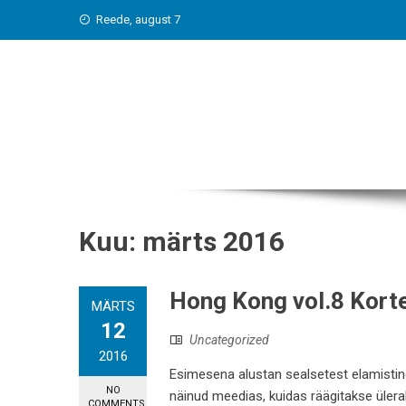
Skip
Reede, august 7
to
content
Kuu:
märts 2016
Hong Kong vol.8 Korte
MÄRTS
12
Uncategorized
2016
Esimesena alustan sealsetest elamisting
NO
näinud meedias, kuidas räägitakse ülera
COMMENTS