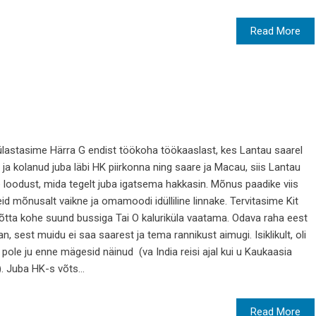
Read More
astasime Härra G endist töökoha töökaaslast, kes Lantau saarel
ja kolanud juba läbi HK piirkonna ning saare ja Macau, siis Lantau
 loodust, mida tegelt juba igatsema hakkasin. Mõnus paadike viis
mõnusalt vaikne ja omamoodi idülliline linnake. Tervitasime Kit
võtta kohe suund bussiga Tai O kaluriküla vaatama. Odava raha eest
n, sest muidu ei saa saarest ja tema rannikust aimugi. Isiklikult, oli
ole ju enne mägesid näinud (va India reisi ajal kui u Kaukaasia
 Juba HK-s võts...
Read More