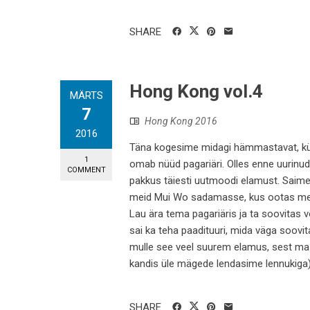
SHARE
Hong Kong vol.4
MÄRTS
7
Hong Kong 2016
2016
Täna kogesime midagi hämmastavat, kül
1
omab nüüd pagariäri. Olles enne uurinud 
COMMENT
pakkus täiesti uutmoodi elamust. Saime
meid Mui Wo sadamasse, kus ootas meid 
Lau ära tema pagariäris ja ta soovitas 
sai ka teha paadituuri, mida väga soovita
mulle see veel suurem elamus, sest ma p
kandis üle mägede lendasime lennukiga).
SHARE