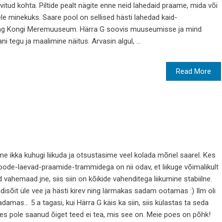
oovitud kohta. Piltide pealt nägite enne neid lahedaid praame, mida või
e minekuks. Saare pool on sellised hästi lahedad kaid-
ng Kongi Meremuuseum. Härra G soovis muuseumisse ja mind
i tegu ja maalimine näitus. Arvasin algul, ...
Read More
ime ikka kuhugi liikuda ja otsustasime veel kolada mõnel saarel. Kes
troode-laevad-praamide-trammidega on nii odav, et liikuge võimalikult
ed vahemaad jne, siis siin on kõikide vahenditega liikumine stabiilne.
sõit üle vee ja hästi kirev ning lärmakas sadam ootamas :) Ilm oli
damas... 5 a tagasi, kui Härra G käis ka siin, siis külastas ta seda
 Kes pole saanud õiget teed ei tea, mis see on. Meie poes on põhk!