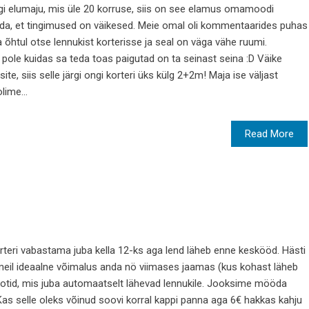
egi elumaju, mis üle 20 korruse, siis on see elamus omamoodi
aada, et tingimused on väikesed. Meie omal oli kommentaarides puhas
lla õhtul otse lennukist korterisse ja seal on väga vähe ruumi.
pole kuidas sa teda toas paigutad on ta seinast seina :D Väike
te, siis selle järgi ongi korteri üks külg 2+2m! Maja ise väljast
lime...
Read More
teri vabastama juba kella 12-ks aga lend läheb enne keskööd. Hästi
eil ideaalne võimalus anda nö viimases jaamas (kus kohast läheb
otid, mis juba automaatselt lähevad lennukile. Jooksime mööda
 Kas selle oleks võinud soovi korral kappi panna aga 6€ hakkas kahju