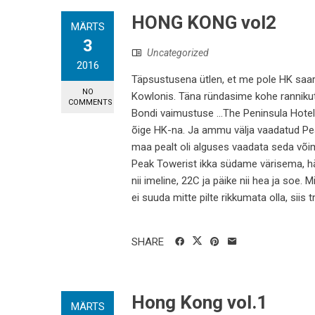
HONG KONG vol2
MÄRTS
3
Uncategorized
2016
Täpsustusena ütlen, et me pole HK saare
NO
Kowlonis. Täna ründasime kohe rannikut
COMMENTS
Bondi vaimustuse ...The Peninsula Hote
õige HK-na. Ja ammu välja vaadatud Peak
maa pealt oli alguses vaadata seda võim
Peak Towerist ikka südame värisema, hä
nii imeline, 22C ja päike nii hea ja so
ei suuda mitte pilte rikkumata olla, siis tr
SHARE
Hong Kong vol.1
MÄRTS