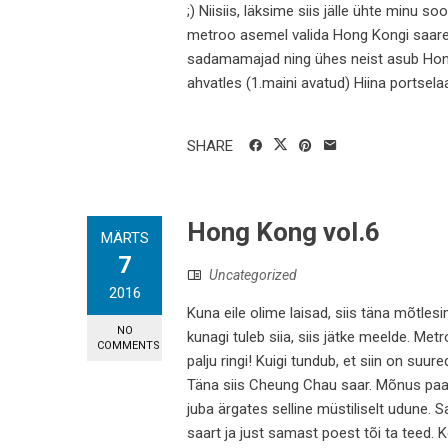
;) Niisiis, läksime siis jälle ühte minu s
metroo asemel valida Hong Kongi saarel
sadamamajad ning ühes neist asub Ho
ahvatles (1.maini avatud) Hiina portselaan
SHARE
Hong Kong vol.6
MÄRTS
7
Uncategorized
2016
Kuna eile olime laisad, siis täna mõtles
NO
kunagi tuleb siia, siis jätke meelde. Me
COMMENTS
palju ringi! Kuigi tundub, et siin on suur
Täna siis Cheung Chau saar. Mõnus paadi
juba ärgates selline müstiliselt udune. Sa
saart ja just samast poest tõi ta teed.