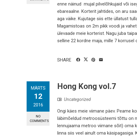
enne näinud mujal pilvelõhkujaid või is
ebareaalne. Korterit jahtides, on aru s
aga väike. Kujutage siis ette üllatust tu
Magamistoas on 2m pikk voodi ja vahet 
ülevaade meie korterist. Nagu juba taipasi
selline 22 kordne maja, mille 7 korrusel o
SHARE
Hong Kong vol.7
MÄRTS
12
Uncategorized
2016
Ongi käes meie viimane päev. Peame kor
NO
läbimõeldud metroosüsteemi tõttu on m
COMMENTS
lennujaama metroo viimane sõit) oma k
linna siis veel ainult oma käsipagasiga.