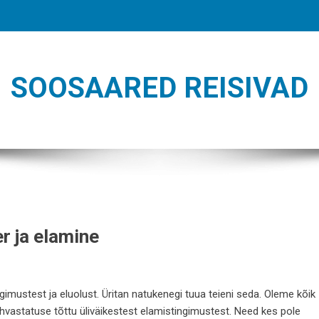
SOOSAARED REISIVAD
r ja elamine
imustest ja eluolust. Üritan natukenegi tuua teieni seda. Oleme kõik
hvastatuse tõttu üliväikestest elamistingimustest. Need kes pole