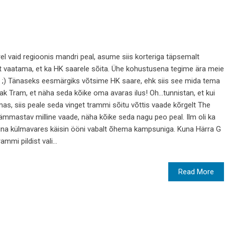
l vaid regioonis mandri peal, asume siis korteriga täpsemalt
 vaatama, et ka HK saarele sõita. Ühe kohustusena tegime ära meie
l ;) Tänaseks eesmärgiks võtsime HK saare, ehk siis see mida tema
 Tram, et näha seda kõike oma avaras ilus! Oh...tunnistan, et kui
as, siis peale seda vinget trammi sõitu võttis vaade kõrgelt The
mmastav milline vaade, näha kõike seda nagu peo peal. Ilm oli ka
e. Mina külmavares käisin ööni vabalt õhema kampsuniga. Kuna Härra G
ammi pildist vali...
Read More