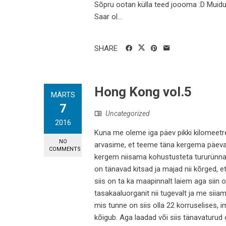
Sõpru ootan külla teed joooma :D Muidug
Saar ol...
SHARE
Hong Kong vol.5
MÄRTS
7
Uncategorized
2016
Kuna me oleme iga päev pikki kilomeetre
NO
arvasime, et teeme täna kergema päeva,
COMMENTS
kergem niisama kohustusteta tururünnak.
on tänavad kitsad ja majad nii kõrged, e
siis on ta ka maapinnalt laiem aga siin o
tasakaaluorganit nii tugevalt ja me sii
mis tunne on siis olla 22 korruselises,
kõigub. Aga laadad või siis tänavaturud o