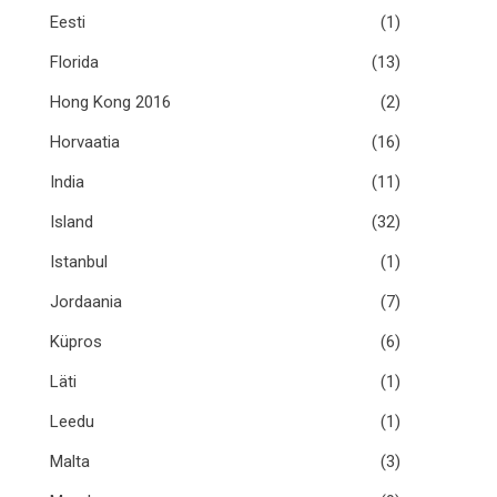
Eesti
(1)
Florida
(13)
Hong Kong 2016
(2)
Horvaatia
(16)
India
(11)
Island
(32)
Istanbul
(1)
Jordaania
(7)
Küpros
(6)
Läti
(1)
Leedu
(1)
Malta
(3)