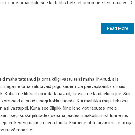
i oli poe omanikule see ka tähtis hetk, et ammune klient naases :D
Read More
id maha tatsanud ja oma külgi vastu teisi maha lihvinud, siis
 magame oma valutavaid jalgu kauem. Ja päevaplaaniks oli siis
 Kolasime lihtsalt mööda tänavaid, tutvusime laadaeluga jne. Siin
t korruseid ei suuda isegi kokku lugeda. Kui meil ikka maja tehakse,
n asi vastupidi. Kuna see ülipikk öine lend vist raputas meie
amaani isegi kuskil jalutades seisma jäädes maakõikumist tunneme,
 imepeenikeses majas ja seda tunda. Esimene õhtu arvasime, et maja
n nii võimsad, et ...