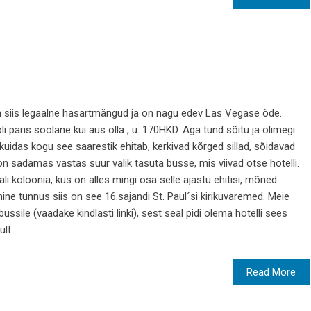
 siis legaalne hasartmängud ja on nagu edev Las Vegase õde.
oli päris soolane kui aus olla , u. 170HKD. Aga tund sõitu ja olimegi
kuidas kogu see saarestik ehitab, kerkivad kõrged sillad, sõidavad
on sadamas vastas suur valik tasuta busse, mis viivad otse hotelli.
i koloonia, kus on alles mingi osa selle ajastu ehitisi, mõned
mine tunnus siis on see 16.sajandi St. Paul´si kirikuvaremed. Meie
ssile (vaadake kindlasti linki), sest seal pidi olema hotelli sees
t ...
Read More