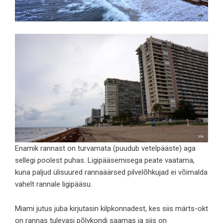
Enamik rannast on turvamata (puudub vetelpääste) aga
sellegi poolest puhas. Ligipääsemisega peate vaatama,
kuna paljud ülisuured rannaäärsed pilvelõhkujad ei võimalda
vahelt rannale ligipääsu.
Miami jutus juba kirjutasin kilpkonnadest, kes siis märts-okt
on rannas tulevasi põlvkondi saamas ja siis on