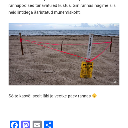
rannapoolsed tänavatuled kustus. Siin rannas nägime siis
neid lintidega ääristatud munemiskohti.
Sõite kasvõi sealt läbi ja veetke päev rannas
Facebook
Mastodon
Email
Share