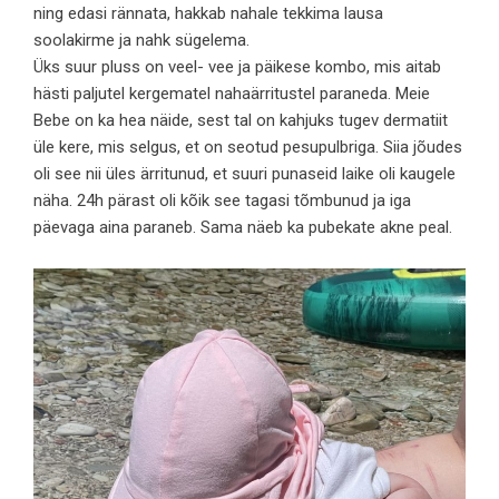
ning edasi rännata, hakkab nahale tekkima lausa
soolakirme ja nahk sügelema.
Üks suur pluss on veel- vee ja päikese kombo, mis aitab
hästi paljutel kergematel nahaärritustel paraneda. Meie
Bebe on ka hea näide, sest tal on kahjuks tugev dermatiit
üle kere, mis selgus, et on seotud pesupulbriga. Siia jõudes
oli see nii üles ärritunud, et suuri punaseid laike oli kaugele
näha. 24h pärast oli kõik see tagasi tõmbunud ja iga
päevaga aina paraneb. Sama näeb ka pubekate akne peal.