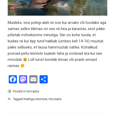
Muideks, vesi polegi alati nii soe kui arvaks või loodaks aga
samas selles kliimas on see nii hea ja karastav, sest päike
põletab mõnekümne minutiga. Siin on kohe tunda, et
kuidas nii kui tipp tund hakkab (umbes kell 14-16) muutub
päike selliseks, et lausa hammustab nahka. Kohalikud
poevad peitu kinniste luukide taha ja ootavad ära kui see
möödub
Loll turist kondab linnas või praeb ennast
rannas
Facebook
Mastodon
Email
Share
Posted in
Horvaatia
Tagged
beebiga reisimine
,
Horvaatia