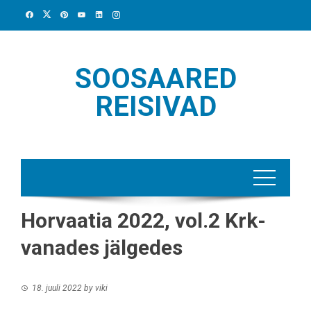
Skip
to
content
SOOSAARED
REISIVAD
Horvaatia 2022, vol.2 Krk-
vanades jälgedes
18. juuli 2022
by
viki