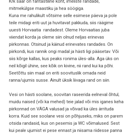
Krk saar on fantastiline koht, imeliste randade,
mitmekülgse maastiku ja hea söögiga.
Kuna me rahulikult võtsime selle esimese päeva ja pole
teile midagi eriti uut ja huvitavat pakkuda, siis räägime
uuesti Horvaatia randadest. Oleme Horvaatias juba
viiendat korda ja oleme siin olnud neljas erinevas
piirkonnas. Otsinud ja käinud erinevates randades. On
piirkondi, kus rannik ongi madal ja hästi ligi pääsetav. Või
siis kõrge kallas, kus peaks ronima üles-alla. Aga üks on
neil kõigil ühine, see kõik on kivine, nii rand kui ka põhi.
Seetõttu siin maal on eriti soovituslik omada neid
ranna/ujumis susse. Ainult üksik liivaga rand on siin.
Vesi on hästi soolane, soovitan raseerida eelneval õhtul,
muidu naised (või ka mehed) teie jalad või mis iganes keha
piirkonnad on VÄGA valusad ja võivad ka üles ärrituda
korra. Kuid see soolane vesi on põhjuseks, miks on parem
otsida randasid, kus on pesemis ja WC võimalused. Sest
kui peale ujumist ei pese ennast ja niisama riidesse panna