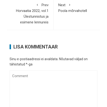
Prev
Next
Horvaatia 2022, vol.1
Poola mõrvahotell
Ülestunnistus ja
esimene lennureis
LISA KOMMENTAAR
Sinu e-postiaadressi ei avaldata.
Nõutavad väljad on
tähistatud
*
-ga