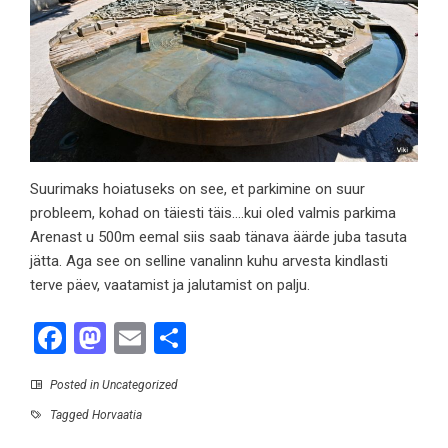
Suurimaks hoiatuseks on see, et parkimine on suur
probleem, kohad on täiesti täis….kui oled valmis parkima
Arenast u 500m eemal siis saab tänava äärde juba tasuta
jätta. Aga see on selline vanalinn kuhu arvesta kindlasti
terve päev, vaatamist ja jalutamist on palju.
Facebook
Mastodon
Email
Share
Posted in
Uncategorized
Tagged
Horvaatia