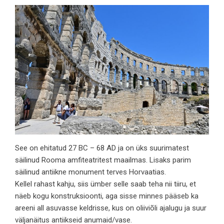
See on ehitatud 27 BC – 68 AD ja on üks suurimatest
säilinud Rooma amfiteatritest maailmas. Lisaks parim
säilinud antiikne monument terves Horvaatias.
Kellel rahast kahju, siis ümber selle saab teha nii tiiru, et
näeb kogu konstruksioonti, aga sisse minnes pääseb ka
areeni all asuvasse keldrisse, kus on oliiviõli ajalugu ja suur
väljanäitus antiikseid anumaid/vase.