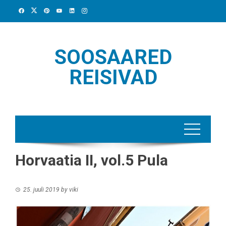
Skip
to
content
SOOSAARED
REISIVAD
Horvaatia II, vol.5 Pula
25. juuli 2019
by
viki