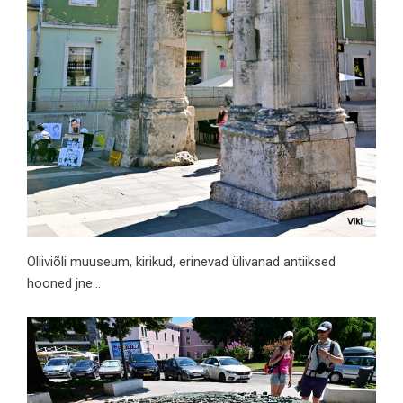
Oliiviõli muuseum, kirikud, erinevad ülivanad antiiksed
hooned jne…