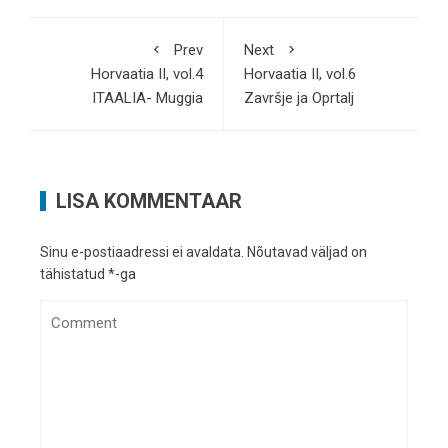
Prev
Next
Horvaatia II, vol.4
Horvaatia II, vol.6
ITAALIA- Muggia
Završje ja Oprtalj
LISA KOMMENTAAR
Sinu e-postiaadressi ei avaldata.
Nõutavad väljad on
tähistatud
*
-ga