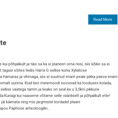
Read More
te
kui põhjalikult ja täis sa ka ei planeeri oma reisi, siis kõike sa ei
 tagasi sõites leidis Härra G sellise koha Xyliatose
a hämaras ja vihmaga, siis ei suutnud enam peale pikka päeva enam
emalt uurima. Kuid kes meiemoodi soovivad ka looduses kolada,
 sellise vaatega tamm ja lisaks on seal ka u 3,5km pikkune
da.Kunagi kui naaseme võtame selle vääriliselt ja põhjalikult ette!
is jäi käimata ning mis järgmistel kordadel plaani
ου Paphose arheoloogilin...