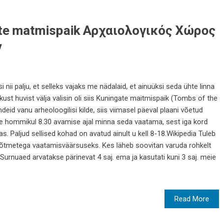
ate matmispaik Αρχαιολογικός Χώρος
ν
i palju, et selleks vajaks me nädalaid, et ainuüksi seda ühte linna
ikust huvist välja valisin oli siis Kuningate maitmispaik (Tombs of the
ndeid vanu arheoloogilisi kilde, siis viimasel päeval plaani võetud
e hommikul 8.30 avamise ajal minna seda vaatama, sest iga kord
. Paljud sellised kohad on avatud ainult u kell 8-18.Wikipedia Tuleb
mõõtmetega vaatamisväärsuseks. Kes läheb soovitan varuda rohkelt
! Surnuaed arvatakse pärinevat 4 saj. ema ja kasutati kuni 3 saj. meie
Read More