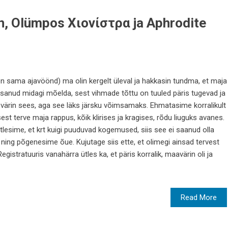
n, Olümpos Χιονίστρα ja Aphrodite
l on sama ajavöönd) ma olin kergelt üleval ja hakkasin tundma, et maja
anud midagi mõelda, sest vihmade tõttu on tuuled päris tugevad ja
 värin sees, aga see läks järsku võimsamaks. Ehmatasime korralikult
sest terve maja rappus, kõik klirises ja kragises, rõdu liuguks avanes.
õtlesime, et krt kuigi puuduvad kogemused, siis see ei saanud olla
, ning põgenesime õue. Kujutage siis ette, et olimegi ainsad tervest
egistratuuris vanahärra ütles ka, et päris korralik, maavärin oli ja
Read More