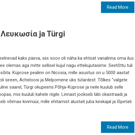
Read More
a Λευκωσία ja Türgi
elnevad kaks päeva, siis soov oli näha ka ehtsat vanalinna oma ilus
e olemas aga mitte sellisel kujul nagu ettekujutasime. Seetõttu tuli
sõita. Küprose pealinn on Nicosia, mille asustus on u 5000 aastat
oli sireen, Acheloosi ja Melpomene üks tütardest. Tõlkes "valgete
eluline saarel, Türgi okupeeris Põhja-Küprose ja neile kuulub selle
opas, mis kuulub kahele riigile. Linnast jookseb läbi okastraadi ja
seb võimas kivimüür, mille ehitamist alustati juba keskajal ja lõpetati
Read More