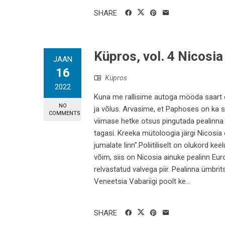
SHARE
Küpros, vol. 4 Nicosi
JAAN
16
Küpros
2022
Kuna me rallisime autoga mööda saart e
NO
ja võlus. Arvasime, et Paphoses on ka se
COMMENTS
viimase hetke otsus pingutada pealinna 
tagasi. Kreeka mütoloogia järgi Nicosia 
jumalate linn".Poliitiliselt on olukord ke
võim, siis on Nicosia ainuke pealinn Euro
relvastatud valvega piir. Pealinna ümbrit
Veneetsia Vabariigi poolt ke...
SHARE