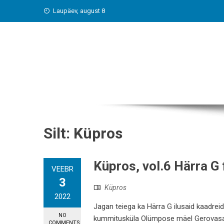
Skip
Laupäev, august 8
to
content
Silt:
Küpros
Küpros, vol.6 Härra G
VEEBR
3
Küpros
2022
Jagan teiega ka Härra G ilusaid kaadrei
NO
kummitusküla Olümpose mäel Gerovasa 
COMMENTS