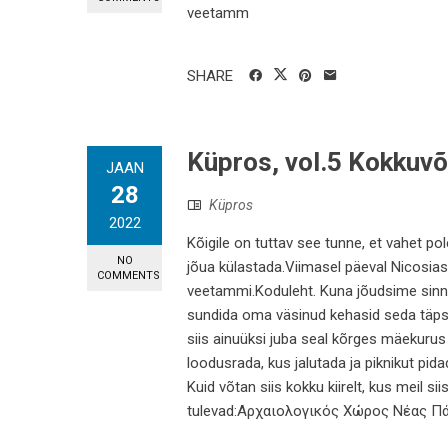
veetamm
SHARE
Küpros, vol.5 Kokkuvõ
JAAN
28
Küpros
2022
Kõigile on tuttav see tunne, et vahet pole 
NO
jõua külastada.Viimasel päeval Nicosiast
COMMENTS
veetammi.Koduleht. Kuna jõudsime sinn
sundida oma väsinud kehasid seda täps
siis ainuüksi juba seal kõrges mäekurus
loodusrada, kus jalutada ja piknikut pida
Kuid võtan siis kokku kiirelt, kus meil si
tulevad:Αρχαιολογικός Χώρος Νέας Πάφ