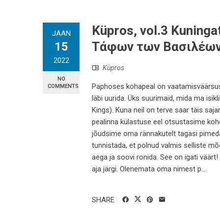
Küpros, vol.3 Kuning
JAAN
Τάφων των Βασιλέω
15
2022
Küpros
NO
Paphoses kohapeal on vaatamisväärsusi ni
COMMENTS
läbi uurida. Üks suurimaid, mida ma isikl
Kings). Kuna neil on terve saar täis saja
pealinna külastuse eel otsustasime koh
jõudsime oma rännakutelt tagasi pimedas
tunnistada, et polnud valmis selliste 
aega ja soovi ronida. See on igati väärt
aja järgi. Olenemata oma nimest p...
SHARE