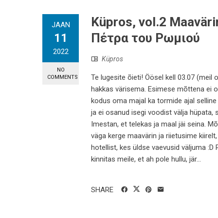
Küpros, vol.2 Maaväri
JAAN
Πέτρα του Ρωμιού
11
2022
Küpros
NO
Te lugesite õieti! Öösel kell 03.07 (mei
COMMENTS
hakkas värisema. Esimese mõttena ei os
kodus oma majal ka tormide ajal selline
ja ei osanud isegi voodist välja hüpata, 
Imestan, et telekas ja maal jäi seina. M
väga kerge maavärin ja riietusime kiirelt
hotellist, kes üldse vaevusid väljuma :D R
kinnitas meile, et ah pole hullu, jär...
SHARE