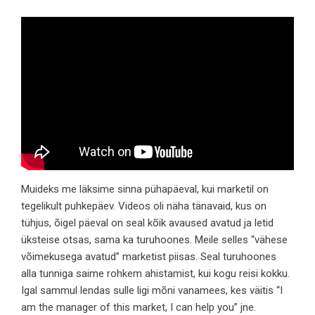
Muideks me läksime sinna pühapäeval, kui marketil on
tegelikult puhkepäev. Videos oli näha tänavaid, kus on
tühjus, õigel päeval on seal kõik avaused avatud ja letid
üksteise otsas, sama ka turuhoones. Meile selles “vähese
võimekusega avatud” marketist piisas. Seal turuhoones
alla tunniga saime rohkem ahistamist, kui kogu reisi kokku.
Igal sammul lendas sulle ligi mõni vanamees, kes väitis “I
am the manager of this market, I can help you” jne.