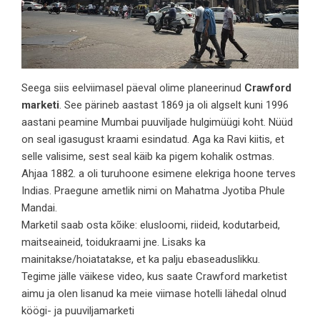
Seega siis eelviimasel päeval olime planeerinud
Crawford
marketi
. See pärineb aastast 1869 ja oli algselt kuni 1996
aastani peamine Mumbai puuviljade hulgimüügi koht. Nüüd
on seal igasugust kraami esindatud. Aga ka Ravi kiitis, et
selle valisime, sest seal käib ka pigem kohalik ostmas.
Ahjaa 1882. a oli turuhoone esimene elekriga hoone terves
Indias. Praegune ametlik nimi on Mahatma Jyotiba Phule
Mandai.
Marketil saab osta kõike: elusloomi, riideid, kodutarbeid,
maitseaineid, toidukraami jne. Lisaks ka
mainitakse/hoiatatakse, et ka palju ebaseaduslikku.
Tegime jälle väikese video, kus saate Crawford marketist
aimu ja olen lisanud ka meie viimase hotelli lähedal olnud
köögi- ja puuviljamarketi