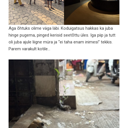
Aga õhtuks olime väga läbi. Koduigatsus hakkas ka juba
hinge pugema, pinged kerisid seetõttu üles. Iga piip ja tutt
oli juba ajule liigne müra ja “ei taha enam inimesi” tekkis.
Parem varakult kotile…