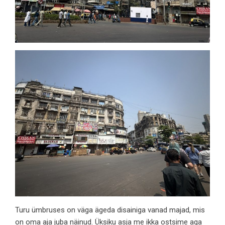
Turu ümbruses on väga ägeda disainiga vanad majad, mis
on oma aja juba näinud. Üksiku asja me ikka ostsime aga