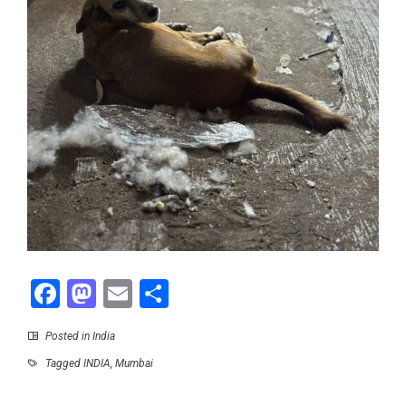
Facebook
Mastodon
Email
Share
Posted in
India
Tagged
INDIA
,
Mumbai