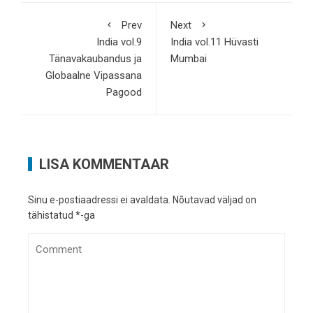
Prev
Next
India vol.9
India vol.11 Hüvasti
Tänavakaubandus ja
Mumbai
Globaalne Vipassana
Pagood
LISA KOMMENTAAR
Sinu e-postiaadressi ei avaldata.
Nõutavad väljad on
tähistatud
*
-ga