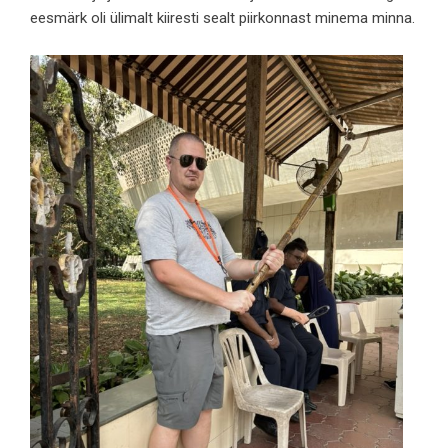
eesmärk oli ülimalt kiiresti sealt piirkonnast minema minna.