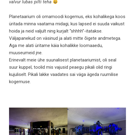
valvur lubas pilti teha
Planetaarium oli omamoodi kogemus, eks kohalikega koos
üritada minna vaatama midagi, kus lapsed ei suuda vaikust
hoida ja neid valjult ning kurjalt “shhhh”-itatakse.
Väljapanekud on väsinud ja alati mitte õigete andmetega.
Aga me alati üritame käia kohalikke loomaaedu,
muuseumeid jne.
Erinevalt meie ühe suunalisest planetaariumist, oli seal
suur kuppel, toolid mis vajusid peaegu pikali olid ringi
kujuliselt. Pikali lakke vaadates sai väga ägeda ruumilise
kogemuse.