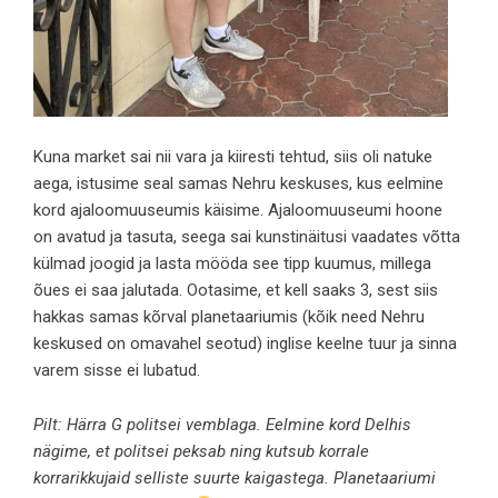
Kuna market sai nii vara ja kiiresti tehtud, siis oli natuke
aega, istusime seal samas
Nehru keskuses
, kus eelmine
kord ajaloomuuseumis käisime. Ajaloomuuseumi hoone
on avatud ja tasuta, seega sai kunstinäitusi vaadates võtta
külmad joogid ja lasta mööda see tipp kuumus, millega
õues ei saa jalutada. Ootasime, et kell saaks 3, sest siis
hakkas samas kõrval planetaariumis (kõik need Nehru
keskused on omavahel seotud) inglise keelne tuur ja sinna
varem sisse ei lubatud.
Pilt: Härra G politsei vemblaga. Eelmine kord Delhis
nägime, et politsei peksab ning kutsub korrale
korrarikkujaid selliste suurte kaigastega. Planetaariumi