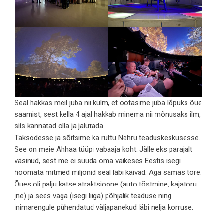
Seal hakkas meil juba nii külm, et ootasime juba lõpuks õue
saamist, sest kella 4 ajal hakkab minema nii mõnusaks ilm,
siis kannatad olla ja jalutada.
Taksodesse ja sõitsime ka ruttu Nehru teaduskeskusesse.
See on meie Ahhaa tüüpi vabaaja koht. Jälle eks parajalt
väsinud, sest me ei suuda oma väikeses Eestis isegi
hoomata mitmed miljonid seal läbi käivad. Aga samas tore.
Õues oli palju katse atraktsioone (auto tõstmine, kajatoru
jne) ja sees väga (isegi liiga) põhjalik teaduse ning
inimarengule pühendatud väljapanekud läbi nelja korruse.