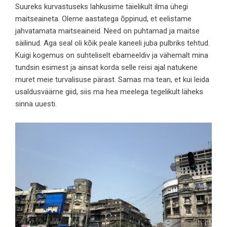
Suureks kurvastuseks lahkusime täielikult ilma ühegi
maitseaineta. Oleme aastatega õppinud, et eelistame
jahvatamata maitseaineid. Need on puhtamad ja maitse
säilinud. Aga seal oli kõik peale kaneeli juba pulbriks tehtud.
Kuigi kogemus on suhteliselt ebameeldiv ja vähemalt mina
tundsin esimest ja ainsat korda selle reisi ajal natukene
muret meie turvalisuse pärast. Samas ma tean, et kui leida
usaldusväärne giid, siis ma hea meelega tegelikult läheks
sinna uuesti.