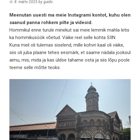
8. märts 2025
by
guido
Meenutan uuesti ma meie
Instagrami kontot,
kuhu olen
saanud panna rohkem pilte ja videoid.
Hommikul enne turule minekut sai meie lemmik mahla letis
ka hommikusöök võetud. Väike reel selle kohta
SIIN
Kuna meil oli tulemas siselend, mille kohvri kaal oli väike,
siis oli juba plaane tehes eesmärk, et saame nädala jooksul
aimu, mis, mida ja kas üldse tahame osta ja siis lõpu poole
teeme selle mõtte teoks.