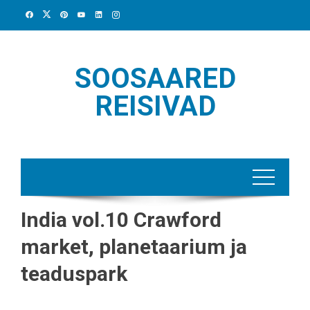
Skip
to
content
SOOSAARED
REISIVAD
India vol.10 Crawford
market, planetaarium ja
teaduspark