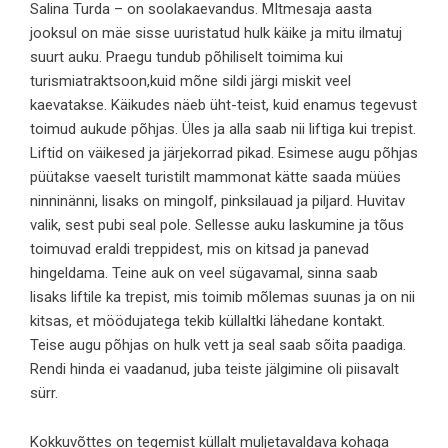
Salina Turda
– on soolakaevandus. MItmesaja aasta
jooksul on mäe sisse uuristatud hulk käike ja mitu ilmatuj
suurt auku. Praegu tundub põhiliselt toimima kui
turismiatraktsoon,kuid mõne sildi järgi miskit veel
kaevatakse. Käikudes näeb üht-teist, kuid enamus tegevust
toimud aukude põhjas. Üles ja alla saab nii liftiga kui trepist.
Liftid on väikesed ja järjekorrad pikad. Esimese augu põhjas
püütakse vaeselt turistilt mammonat kätte saada müües
ninninänni, lisaks on mingolf, pinksilauad ja piljard. Huvitav
valik, sest pubi seal pole. Sellesse auku laskumine ja tõus
toimuvad eraldi treppidest, mis on kitsad ja panevad
hingeldama. Teine auk on veel sügavamal, sinna saab
lisaks liftile ka trepist, mis toimib mõlemas suunas ja on nii
kitsas, et möödujatega tekib küllaltki lähedane kontakt.
Teise augu põhjas on hulk vett ja seal saab sõita paadiga.
Rendi hinda ei vaadanud, juba teiste jälgimine oli piisavalt
sürr.
Kokkuvõttes on tegemist küllalt muljetavaldava kohaga