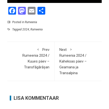
Facebook
Mastodon
Email
Share
Posted in
Rumeenia
Tagged
2024
,
Rumeenia
Prev
Next
Rumeenia 2024 /
Rumeenia 2024 /
Kuues päev –
Kaheksas päev –
Transfăgărășan
Geamana ja
Transalpina
LISA KOMMENTAAR