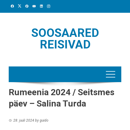
Skip
to
content
SOOSAARED
REISIVAD
Rumeenia 2024 / Seitsmes
päev – Salina Turda
28. juuli 2024
by
guido