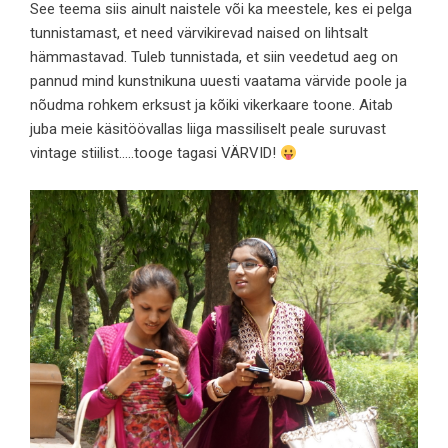
See teema siis ainult naistele või ka meestele, kes ei pelga
tunnistamast, et need värvikirevad naised on lihtsalt
hämmastavad. Tuleb tunnistada, et siin veedetud aeg on
pannud mind kunstnikuna uuesti vaatama värvide poole ja
nõudma rohkem erksust ja kõiki vikerkaare toone. Aitab
juba meie käsitöövallas liiga massiliselt peale suruvast
vintage stiilist…..tooge tagasi VÄRVID!