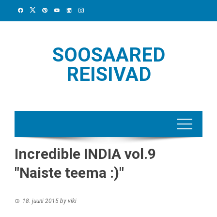
Skip
to
content
SOOSAARED
REISIVAD
Incredible INDIA vol.9
"Naiste teema :)"
18. juuni 2015
by
viki