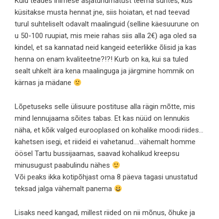
Kuid teades inimese asjatundmatust teema suhtes, kus
küsitakse musta hennat jne, siis hoiatan, et nad teevad
turul suhteliselt odavalt maalinguid (selline käesuurune on
u 50-100 ruupiat, mis meie rahas siis alla 2€) aga oled sa
kindel, et sa kannatad neid kangeid eeterlikke õlisid ja kas
henna on enam kvaliteetne?!?! Kurb on ka, kui sa tuled
sealt uhkelt ära kena maalinguga ja järgmine hommik on
kärnas ja mädane
Lõpetuseks selle ülisuure postituse alla rägin mõtte, mis
mind lennujaama sõites tabas. Et kas nüüd on lennukis
näha, et kõik valged eurooplased on kohalike moodi riides…
kahetsen isegi, et riideid ei vahetanud….vähemalt homme
öösel Tartu bussijaamas, saavad kohalikud kreepsu
minusugust paabulindu nähes
Või peaks ikka kotipõhjast oma 8 päeva tagasi unustatud
teksad jalga vähemalt panema
Lisaks need kangad, millest riided on nii mõnus, õhuke ja