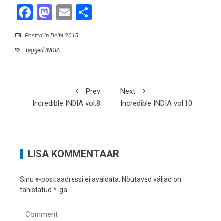
Facebook
Mastodon
Email
Share
Posted in
Delhi 2015
Tagged
INDIA
Prev
Next
Incredible INDIA vol.8
Incredible INDIA vol.10
LISA KOMMENTAAR
Sinu e-postiaadressi ei avaldata.
Nõutavad väljad on
tähistatud
*
-ga