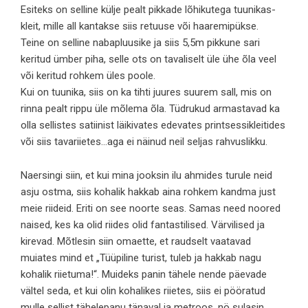
Esiteks on selline külje pealt pikkade lõhikutega tuunikas-
kleit, mille all kantakse siis retuuse või haaremipükse.
Teine on selline nabapluusike ja siis 5,5m pikkune sari
keritud ümber piha, selle ots on tavaliselt üle ühe õla veel
või keritud rohkem üles poole.
Kui on tuunika, siis on ka tihti juures suurem sall, mis on
rinna pealt rippu üle mõlema õla. Tüdrukud armastavad ka
olla sellistes satiinist läikivates edevates printsessikleitides
või siis tavariietes…aga ei näinud neil seljas rahvuslikku.
Naersingi siin, et kui mina jooksin ilu ahmides turule neid
asju ostma, siis kohalik hakkab aina rohkem kandma just
meie riideid. Eriti on see noorte seas. Samas need noored
naised, kes ka olid riides olid fantastilised. Värvilised ja
kirevad. Mõtlesin siin omaette, et raudselt vaatavad
muiates mind et „Tüüpiline turist, tuleb ja hakkab nagu
kohalik riietuma!“. Muideks panin tähele nende päevade
vältel seda, et kui olin kohalikes riietes, siis ei pööratud
mulle sellist tähelepanu tänaval ja metroos, nö sulasin