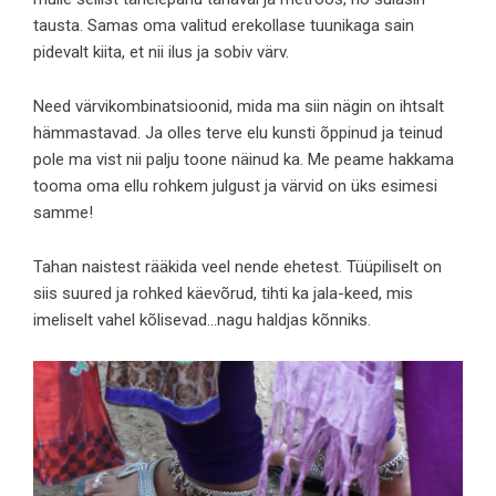
tausta. Samas oma valitud erekollase tuunikaga sain
pidevalt kiita, et nii ilus ja sobiv värv.
Need värvikombinatsioonid, mida ma siin nägin on ihtsalt
hämmastavad. Ja olles terve elu kunsti õppinud ja teinud
pole ma vist nii palju toone näinud ka. Me peame hakkama
tooma oma ellu rohkem julgust ja värvid on üks esimesi
samme!
Tahan naistest rääkida veel nende ehetest. Tüüpiliselt on
siis suured ja rohked käevõrud, tihti ka jala-keed, mis
imeliselt vahel kõlisevad…nagu haldjas kõnniks.