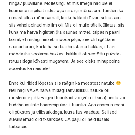
hingav puuvillane. Mõtlesingi, et mis imega nad üle ei
kuumene nii pikalt riides aga nii oligi mõnusam. Tundsin ka
ennast alles mõnusamalt, kui kohalikud rõivad selga sain,
siis vahel polnud mis ilm oli. Mis oli mulle täielik üllatus, siis
kuna ma harva higistan (ka saunas mitte), taipasin paaril
korral, et midagi niriseb mööda jalga, see oli higi! Sa ei
saanud arugi, kui keha sedasi higistama hakkas, et see
mööda ihu voolama hakkas. Isiklikult oli seetõttu pükste-
retuusidega kõvasti mugavam. Ja see oleks minupoolne
soovitus ka naistele!
Enne kui riided lõpetan siis räägin ka meestest natuke
Neil nägi VÄGA harva midagi rahvuslikku, natuke oli
moslemite pikki valgeid tuunikaid või (võin eksida) hindu või
buddhausuliste haaremipükse+ tuunika. Aga enamus mehi
oli pükstes ja triiksärkidega, lausa ilus vaadata. Sellised
suvalisemad olid t-särkides. JA palju oli neid ilusaid
turbaneid.