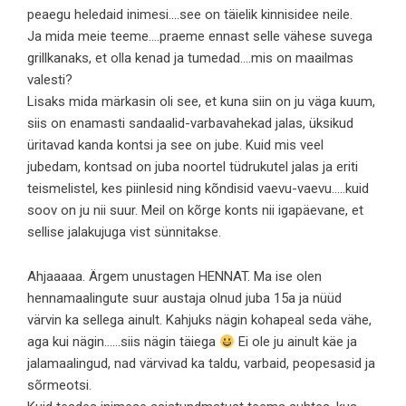
peaegu heledaid inimesi….see on täielik kinnisidee neile.
Ja mida meie teeme….praeme ennast selle vähese suvega
grillkanaks, et olla kenad ja tumedad….mis on maailmas
valesti?
Lisaks mida märkasin oli see, et kuna siin on ju väga kuum,
siis on enamasti sandaalid-varbavahekad jalas, üksikud
üritavad kanda kontsi ja see on jube. Kuid mis veel
jubedam, kontsad on juba noortel tüdrukutel jalas ja eriti
teismelistel, kes piinlesid ning kõndisid vaevu-vaevu…..kuid
soov on ju nii suur. Meil on kõrge konts nii igapäevane, et
sellise jalakujuga vist sünnitakse.
Ahjaaaaa. Ärgem unustagen HENNAT. Ma ise olen
hennamaalingute suur austaja olnud juba 15a ja nüüd
värvin ka sellega ainult. Kahjuks nägin kohapeal seda vähe,
aga kui nägin……siis nägin täiega
Ei ole ju ainult käe ja
jalamaalingud, nad värvivad ka taldu, varbaid, peopesasid ja
sõrmeotsi.