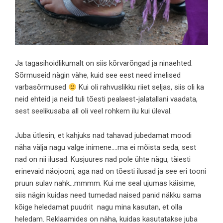
Ja tagasihoidlikumalt on siis kõrvarõngad ja ninaehted.
Sõrmuseid nägin vähe, kuid see eest need imelised
varbasõrmused
Kui oli rahvuslikku riiet seljas, siis oli ka
neid ehteid ja neid tuli tõesti pealaest-jalatallani vaadata,
sest seelikusaba all oli veel rohkem ilu kui üleval.
Juba ütlesin, et kahjuks nad tahavad jubedamat moodi
näha välja nagu valge inimene….ma ei mõista seda, sest
nad on nii ilusad. Kusjuures nad pole ühte nägu, täiesti
erinevaid näojooni, aga nad on tõesti ilusad ja see eri tooni
pruun sulav nahk…mmmm. Kui me seal ujumas käisime,
siis nägin kuidas need tumedad naised panid näkku sama
kõige heledamat puudrit nagu mina kasutan, et olla
heledam. Reklaamides on näha, kuidas kasutatakse juba