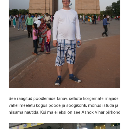
See räägitud poodlemise tänav, selliste kõrgemate majade
vahel meeletu kogus poode ja söögikohti, mõnus istuda ja
niisama nautida. Kui ma ei eksi on see Ashok Vihar piirkond