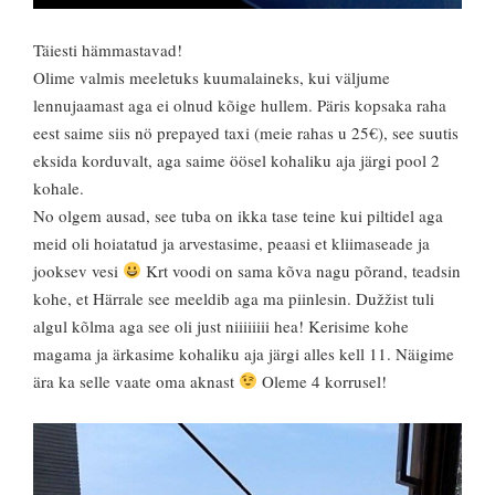
Täiesti hämmastavad!
Olime valmis meeletuks kuumalaineks, kui väljume
lennujaamast aga ei olnud kõige hullem. Päris kopsaka raha
eest saime siis nö prepayed taxi (meie rahas u 25€), see suutis
eksida korduvalt, aga saime öösel kohaliku aja järgi pool 2
kohale.
No olgem ausad, see tuba on ikka tase teine kui piltidel aga
meid oli hoiatatud ja arvestasime, peaasi et kliimaseade ja
jooksev vesi
Krt voodi on sama kõva nagu põrand, teadsin
kohe, et Härrale see meeldib aga ma piinlesin. Dužžist tuli
algul kõlma aga see oli just niiiiiiii hea! Kerisime kohe
magama ja ärkasime kohaliku aja järgi alles kell 11. Näigime
ära ka selle vaate oma aknast
Oleme 4 korrusel!