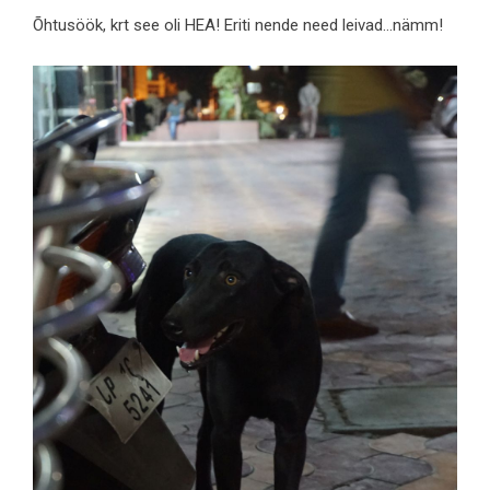
Õhtusöök, krt see oli HEA! Eriti nende need leivad…nämm!