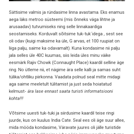
Sättisime valmis ja ründasime linna avastama. Eks enamus
aega läks metroo süsteemi (mis õnneks väga lihtne ja
arusaadav) tutvumiseks ning selle linnakaardiga
seostamiseks. Korduvalt sõitsime tuk-tuk´idega , sest see
oli odav (kuigi maksime ka üle, G arvas, et 100 ruupiat on
liiga palju, saime ka odavamalt). Kuna kondasime nii palju
jala selles üle 40C kuumas, siis leida üles minu väike
eesmärk Rajiv Chowk (Connaught Place) kaardil selline äge
ring. No ütleme nii, et nägime ära selle kalli ja samas suht
tülika/ohtliku piirkonna. Vaadata polnud seal mitte midagi
aga saime meeletult tülitamist ja just seda hoiatatud
kelmust-
ära lase ennast saata turisti informatsiooni
kohta!!!
Võtsime uuesti tuk-tuki ja siirdusime kaardil teise ringi
juurde, kus on kuulus India Cate. Seal ees oli äge suur allee,
mida mööda kondasime, Väravate juures oli jälle turistide