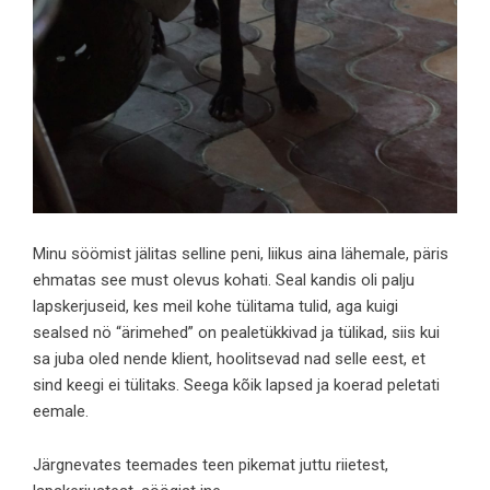
Minu söömist jälitas selline peni, liikus aina lähemale, päris
ehmatas see must olevus kohati. Seal kandis oli palju
lapskerjuseid, kes meil kohe tülitama tulid, aga kuigi
sealsed nö “ärimehed” on pealetükkivad ja tülikad, siis kui
sa juba oled nende klient, hoolitsevad nad selle eest, et
sind keegi ei tülitaks. Seega kõik lapsed ja koerad peletati
eemale.
Järgnevates teemades teen pikemat juttu riietest,