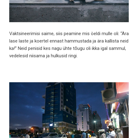
Vaktsineerimisi saime, siis peamine mis öeldi mulle oli: “Ära
lase laste ja koertel ennast hammustada ja ära kallista neid
ka!” Neid penisid kes nagu ühte tõugu oli ikka igal sammul,
vedelesid niisama ja hulkusid ringi.