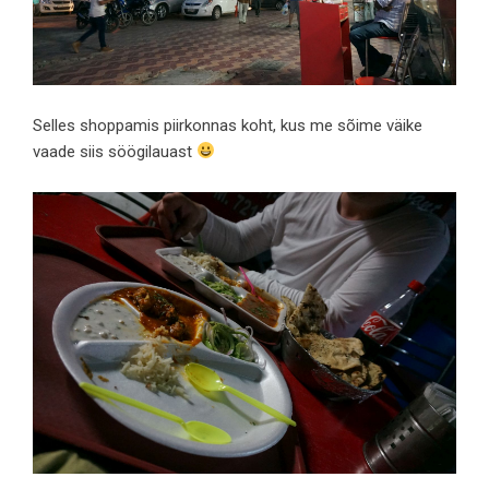
Selles shoppamis piirkonnas koht, kus me sõime väike
vaade siis söögilauast