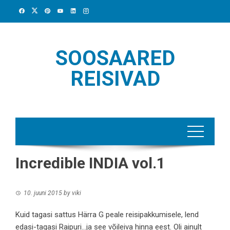
Skip
to
content
SOOSAARED
REISIVAD
Incredible INDIA vol.1
10. juuni 2015
by
viki
Kuid tagasi sattus Härra G peale reisipakkumisele, lend
edasi-tagasi Raipuri…ja see võileiva hinna eest. Oli ainult