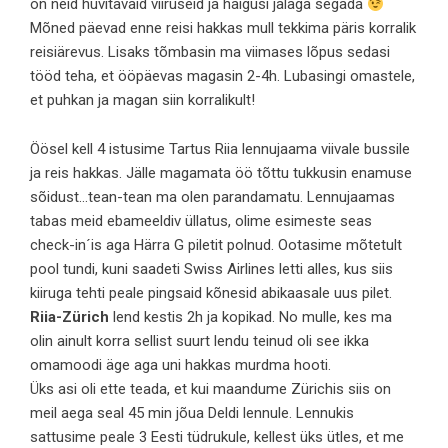
on neid huvitavaid viiruseid ja haigusi jalaga segada
Mõned päevad enne reisi hakkas mull tekkima päris korralik
reisiärevus. Lisaks tõmbasin ma viimases lõpus sedasi
tööd teha, et ööpäevas magasin 2-4h. Lubasingi omastele,
et puhkan ja magan siin korralikult!
Öösel kell 4 istusime Tartus Riia lennujaama viivale bussile
ja reis hakkas. Jälle magamata öö tõttu tukkusin enamuse
sõidust…tean-tean ma olen parandamatu. Lennujaamas
tabas meid ebameeldiv üllatus, olime esimeste seas
check-in´is aga Härra G piletit polnud. Ootasime mõtetult
pool tundi, kuni saadeti Swiss Airlines letti alles, kus siis
kiiruga tehti peale pingsaid kõnesid abikaasale uus pilet.
Riia-Zürich
lend kestis 2h ja kopikad. No mulle, kes ma
olin ainult korra sellist suurt lendu teinud oli see ikka
omamoodi äge aga uni hakkas murdma hooti.
Üks asi oli ette teada, et kui maandume Zürichis siis on
meil aega seal 45 min jõua Deldi lennule. Lennukis
sattusime peale 3 Eesti tüdrukule, kellest üks ütles, et me