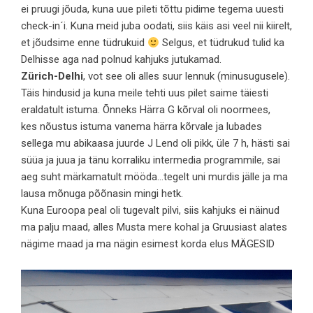
ei pruugi jõuda, kuna uue pileti tõttu pidime tegema uuesti
check-in´i. Kuna meid juba oodati, siis käis asi veel nii kiirelt,
et jõudsime enne tüdrukuid
Selgus, et tüdrukud tulid ka
Delhisse aga nad polnud kahjuks jutukamad.
Zürich-Delhi
, vot see oli alles suur lennuk (minusugusele).
Täis hindusid ja kuna meile tehti uus pilet saime täiesti
eraldatult istuma. Õnneks Härra G kõrval oli noormees,
kes nõustus istuma vanema härra kõrvale ja lubades
sellega mu abikaasa juurde J Lend oli pikk, üle 7 h, hästi sai
süüa ja juua ja tänu korraliku intermedia programmile, sai
aeg suht märkamatult mööda…tegelt uni murdis jälle ja ma
lausa mõnuga põõnasin mingi hetk.
Kuna Euroopa peal oli tugevalt pilvi, siis kahjuks ei näinud
ma palju maad, alles Musta mere kohal ja Gruusiast alates
nägime maad ja ma nägin esimest korda elus MÄGESID