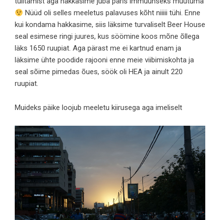
tülitamist aga hakkasime juba päris immuunseks muutuma
Nüüd oli selles meeletus palavuses kõht niiiii tühi. Enne
kui kondama hakkasime, siis läksime turvaliselt Beer House
seal esimese ringi juures, kus söömine koos mõne õllega
läks 1650 ruupiat. Aga pärast me ei kartnud enam ja
läksime ühte poodide rajooni enne meie viibimiskohta ja
seal sõime pimedas õues, söök oli HEA ja ainult 220
ruupiat.
Muideks päike loojub meeletu kiirusega aga imeliselt