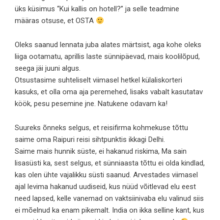
üks küsimus “Kui kallis on hotell?” ja selle teadmine
määras otsuse, et OSTA
Oleks saanud lennata juba alates märtsist, aga kohe oleks
liiga ootamatu, aprillis laste sünnipäevad, mais koolilõpud,
seega jäi juuni algus.
Otsustasime suhteliselt viimasel hetkel külaliskorteri
kasuks, et olla oma aja peremehed, lisaks vabalt kasutatav
köök, pesu pesemine jne. Natukene odavam ka!
Suureks õnneks selgus, et reisifirma kohmekuse tõttu
saime oma Raipuri reisi sihtpunktis ikkagi Delhi.
Saime mais hunnik süste, ei hakanud riskima, Ma sain
lisasüsti ka, sest selgus, et sünniaasta tõttu ei olda kindlad,
kas olen ühte vajalikku süsti saanud. Arvestades viimasel
ajal levima hakanud uudiseid, kus nüüd võitlevad elu eest
need lapsed, kelle vanemad on vaktsiinivaba elu valinud siis
ei mõelnud ka enam pikemalt. India on ikka selline kant, kus