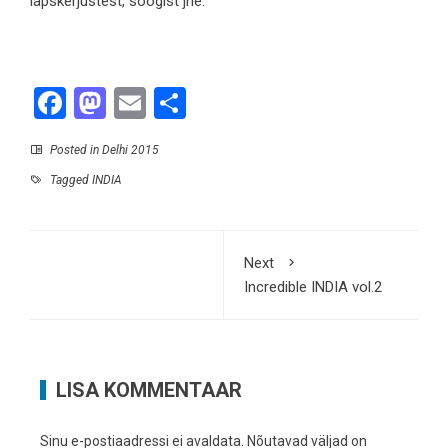
lapskerjustest, söögist jne.
Facebook
Mastodon
Email
Share
Posted in
Delhi 2015
Tagged
INDIA
Next
Incredible INDIA vol.2
LISA KOMMENTAAR
Sinu e-postiaadressi ei avaldata.
Nõutavad väljad on